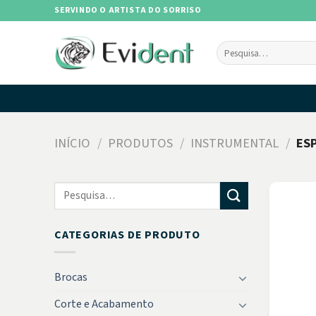
Skip
SERVINDO O ARTISTA DO SORRISO
to
content
Pesquisar
por:
INÍCIO
/
PRODUTOS
/
INSTRUMENTAL
/
ES
Pesquisar
por:
CATEGORIAS DE PRODUTO
Brocas
Corte e Acabamento