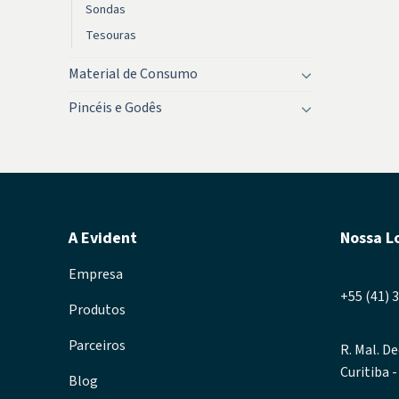
Sondas
Tesouras
Material de Consumo
Pincéis e Godês
A Evident
Nossa L
Empresa
+55 (41) 
Produtos
Parceiros
R. Mal. De
Curitiba 
Blog