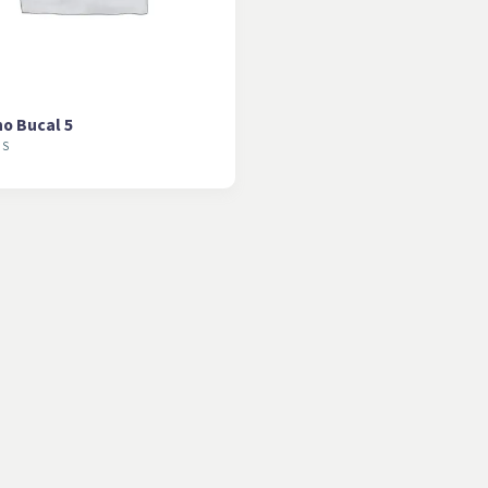
o Bucal 5
OS