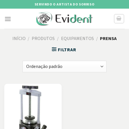
Skip
SERVINDO O ARTISTA DO SORRISO
to
content
INÍCIO
/
PRODUTOS
/
EQUIPAMENTOS
/
PRENSA
FILTRAR