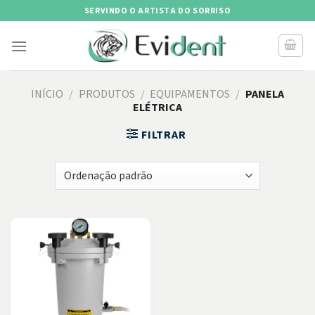
Skip
SERVINDO O ARTISTA DO SORRISO
to
content
INÍCIO
/
PRODUTOS
/
EQUIPAMENTOS
/
PANELA
ELÉTRICA
FILTRAR