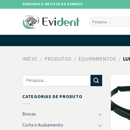
Skip
SERVINDO O ARTISTA DO SORRISO
to
content
Pesquisar
por:
INÍCIO
/
PRODUTOS
/
EQUIPAMENTOS
/
LU
Pesquisar
por:
CATEGORIAS DE PRODUTO
Brocas
Corte e Acabamento