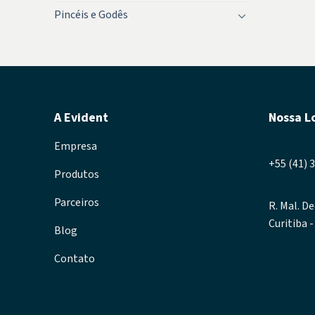
Pincéis e Godês
A Evident
Nossa L
Empresa
+55 (41) 
Produtos
Parceiros
R. Mal. De
Curitiba 
Blog
Contato