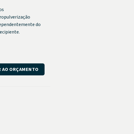
os
ropulverização
dependentemente do
ecipiente.
de
R AO ORÇAMENTO