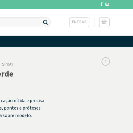
ENTRAR
/
SPRAY
erde
ação nítida e precisa
s, pontes e próteses
a sobre modelo.