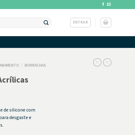
ENTRAR
CABAMENTO
/
BORRACHAS
crílicas
e de silicone com
 para desgaste e
s.