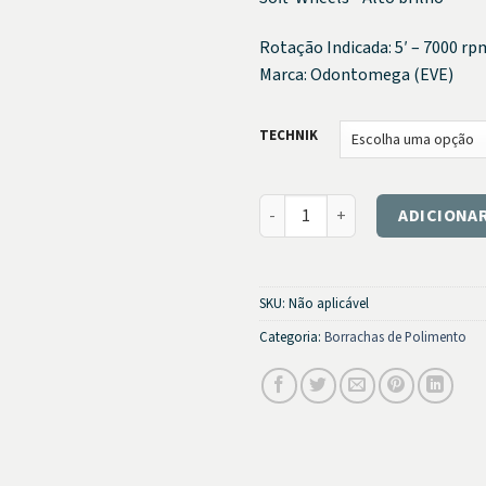
Rotação Indicada: 5′ – 7000 rp
Marca: Odontomega (EVE)
TECHNIK
PM para Resinas Acrílicas TEC
ADICIONA
SKU:
Não aplicável
Categoria:
Borrachas de Polimento