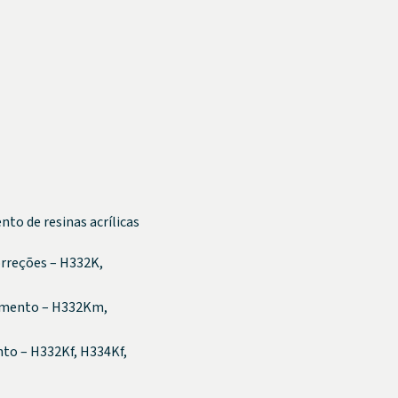
to de resinas acrílicas
orreções – H332K,
bamento – H332Km,
nto – H332Kf, H334Kf,