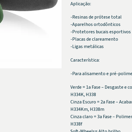
Aplicação:
-Resinas de prótese total
-Aparelhos ortodônticos
-Protetores bucais esportivos
-Placas de clareamento
-Ligas metálicas
Característica:
-Para alisamento e pré-polimen
Verde = 1a Fase – Desgaste e c
H334K, H338
Cinza Escuro = 2a Fase – Aca
H334Km, H338m
Cinza claro = 3a Fase – Polime
H338f
Soft-Wheels= Alto brilho