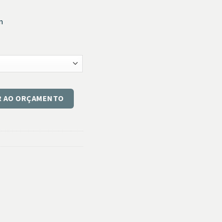
m
HNIK quantidade
R AO ORÇAMENTO