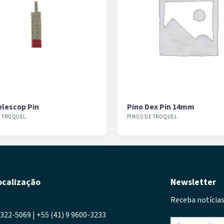
elescop Pin
Pino Dex Pin 14mm
E TROQUEL
PINOS DE TROQUEL
ocalização
Newsletter
Receba notícias
3322-5069 | +55 (41) 9 9600-3233