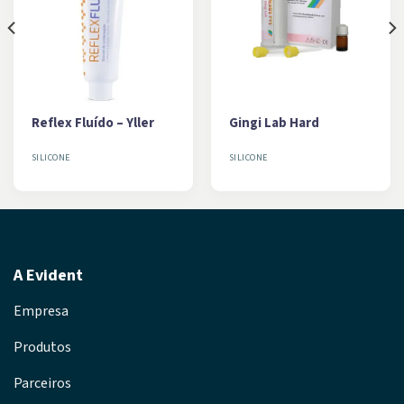
Reflex Fluído – Yller
Gingi Lab Hard
SILICONE
SILICONE
A Evident
Empresa
Produtos
Parceiros