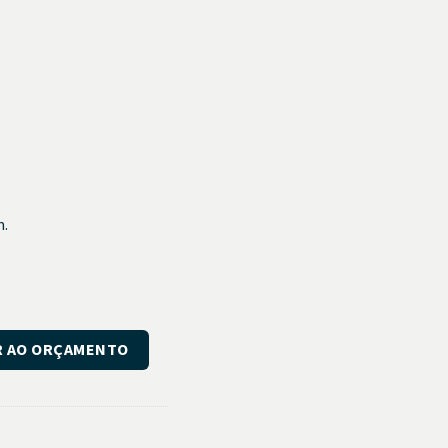
m.
2X0,17mm quantidade
R AO ORÇAMENTO