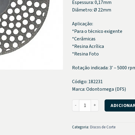
Espessura: 0,17mm
Diâmetro: Ø 22mm
Aplicação:
*Para o técnico exigente
*Cerâmicas
*Resina Acrílica
*Resina Foto
Rotação indicada: 3′ – 5000 rp
Código: 182231
Marca: Odontomega (DFS)
Disco Diamantado Ventilado 2
ADICIONA
Categoria:
Discos de Corte