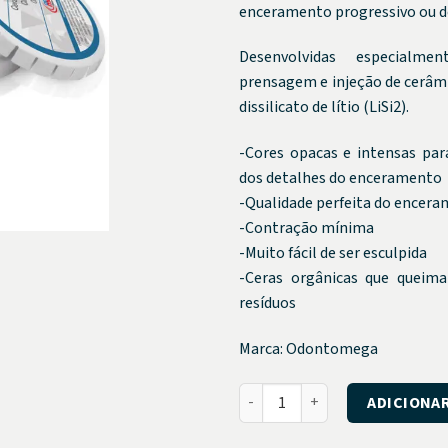
enceramento progressivo ou de
Desenvolvidas especialm
prensagem e injeção de cerâm
dissilicato de lítio (LiSi2).
-Cores opacas e intensas para
dos detalhes do enceramento
-Qualidade perfeita do encer
-Contração mínima
-Muito fácil de ser esculpida
-Ceras orgânicas que queima
resíduos
Marca: Odontomega
Cera ArtWax PRESS Marfim 70g
ADICIONA