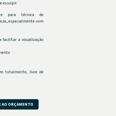
 esculpir.
ente para técnica de
icas, especialmente com
 facilitar a visualização
amento
m totalmente, livre de
 quantidade
R AO ORÇAMENTO