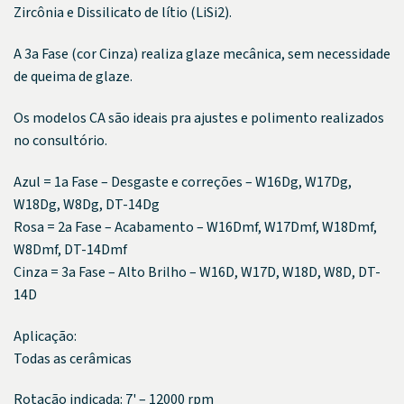
Zircônia e Dissilicato de lítio (LiSi2).
A 3a Fase (cor Cinza) realiza glaze mecânica, sem necessidade
de queima de glaze.
Os modelos CA são ideais pra ajustes e polimento realizados
no consultório.
Azul = 1a Fase – Desgaste e correções – W16Dg, W17Dg,
W18Dg, W8Dg, DT-14Dg
Rosa = 2a Fase – Acabamento – W16Dmf, W17Dmf, W18Dmf,
W8Dmf, DT-14Dmf
Cinza = 3a Fase – Alto Brilho – W16D, W17D, W18D, W8D, DT-
14D
Aplicação:
Todas as cerâmicas
Rotação indicada: 7' – 12000 rpm