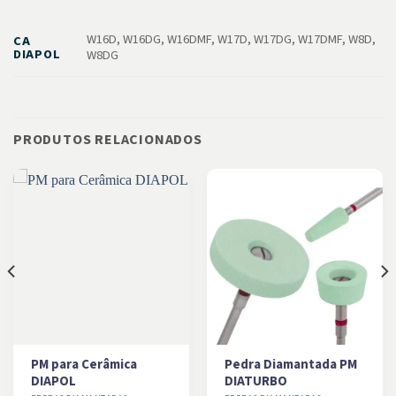
W16D, W16DG, W16DMF, W17D, W17DG, W17DMF, W8D,
CA
DIAPOL
W8DG
PRODUTOS RELACIONADOS
PM para Cerâmica
Pedra Diamantada PM
DIAPOL
DIATURBO